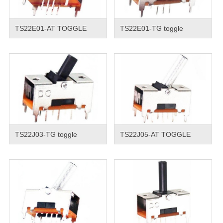
TS22E01-AT TOGGLE
TS22E01-TG toggle
TS22J03-TG toggle
TS22J05-AT TOGGLE