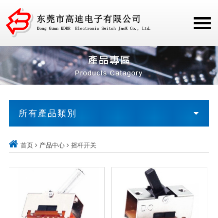
所有產品類別
首页
产品中心
摇杆开关