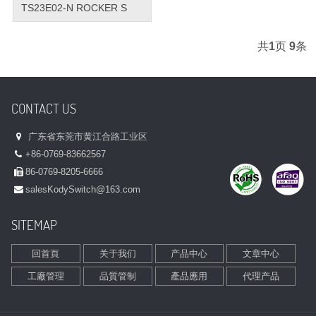
TS23E02-N ROCKER S
共
1
页
9
条
CONTACT US
广东省东莞市黄江合路工业区
+86-0769-83662567
86-0769-8205-6666
sales
KodySwitch@163.com
SITEMAP
回首頁
关于我们
产品中心
文章中心
工廠管理
品質管制
產品應用
代理产品