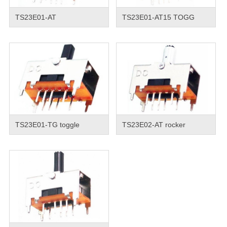
TS23E01-AT
TS23E01-AT15 TOGG
TS23E01-TG toggle
TS23E02-AT rocker