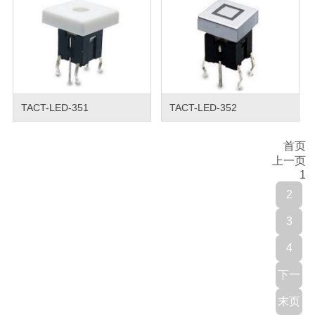
TACT-LED-351
TACT-LED-352
首页
上一页
1
2
3
4
下一
末页
页