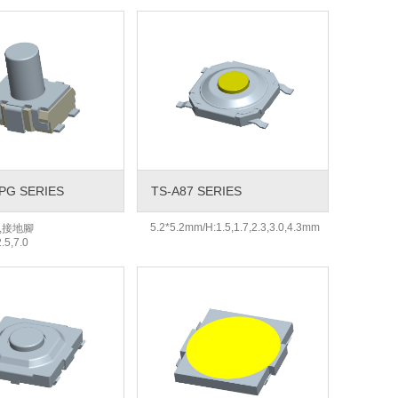
PG SERIES
TS-A87 SERIES
5.2*5.2mm/H:1.5,1.7,2.3,3.0,4.3mm
m,接地腳
2.5,7.0