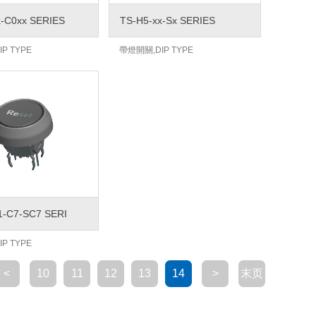
x-C0xx SERIES
TS-H5-xx-Sx SERIES
P TYPE
帶燈開關,DIP TYPE
1-C7-SC7 SERI
P TYPE
<
10
11
12
13
14
>
末页