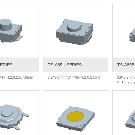
SERIES
TS-A85U SERIES
TS-A85B
有柱 H:2.0,2.5,7.0mm
3.9*3.0mm,"U" 型腳/H:2.0,2.5mm
3.9*2.9m
/H:1.8,2.0,