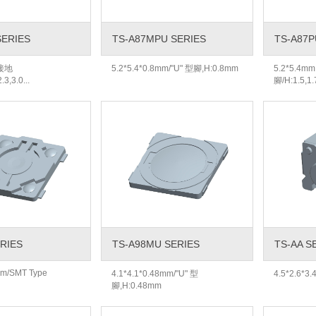
SERIES
TS-A87MPU SERIES
TS-A87P
,接地
5.2*5.4*0.8mm/"U" 型腳,H:0.8mm
5.2*5.4mm
.3,3.0...
腳/H:1.5,1.7
ERIES
TS-A98MU SERIES
TS-AA S
mm/SMT Type
4.1*4.1*0.48mm/"U" 型
4.5*2.6*
腳,H:0.48mm