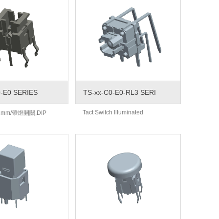
0-E0 SERIES
TS-xx-C0-E0-RL3 SERI
Tact Switch Illuminated
7.2mm/帶燈開關,DIP