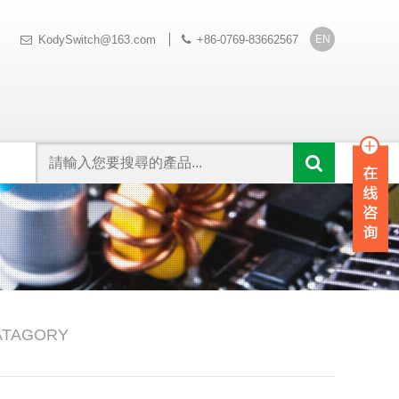
EN
KodySwitch@163.com
+86-0769-83662567
ATAGORY